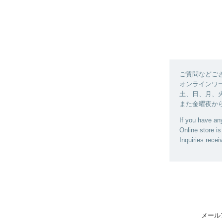
ご質問などご
オンラインワ
土、日、月、
また金曜夜か
If you have any
Online store i
Inquiries rece
メール